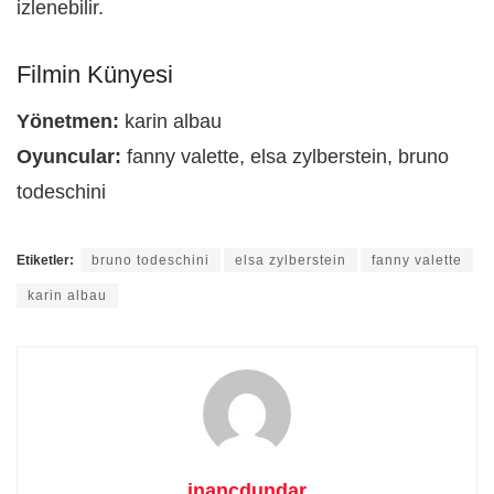
izlenebilir.
Filmin Künyesi
Yönetmen:
karin albau
Oyuncular:
fanny valette, elsa zylberstein, bruno
todeschini
Etiketler:
bruno todeschini
elsa zylberstein
fanny valette
karin albau
inancdundar