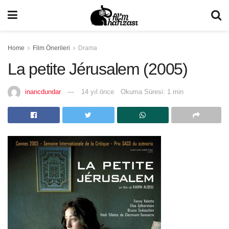
Home
Film Önerileri
Drama
La petite Jérusalem (2005)
inancdundar
14 yıl önce
Okuma Süresi: 1 min