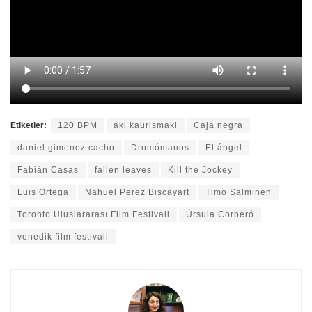
Etiketler:
120 BPM
aki kaurismaki
Caja negra
daniel gimenez cacho
Dromómanos
El ángel
Fabián Casas
fallen leaves
Kill the Jockey
Luis Ortega
Nahuel Perez Biscayart
Timo Salminen
Toronto Uluslararası Film Festivali
Úrsula Corberó
venedik film festivali