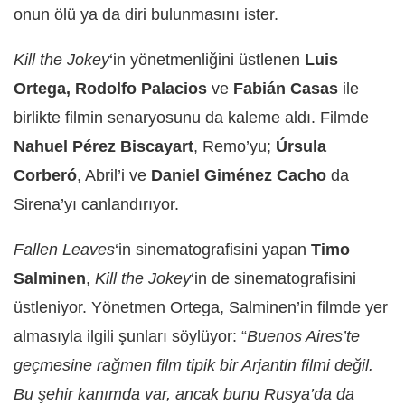
onun ölü ya da diri bulunmasını ister.
Kill the Jokey
‘in yönetmenliğini üstlenen
Luis
Ortega, Rodolfo Palacios
ve
Fabián Casas
ile
birlikte filmin senaryosunu da kaleme aldı. Filmde
Nahuel Pérez Biscayart
, Remo’yu;
Úrsula
Corberó
, Abril’i ve
Daniel Giménez Cacho
da
Sirena’yı canlandırıyor.
Fallen Leaves
‘in sinematografisini yapan
Timo
Salminen
,
Kill the Jokey
‘in de sinematografisini
üstleniyor. Yönetmen Ortega, Salminen’in filmde yer
almasıyla ilgili şunları söylüyor: “
Buenos Aires’te
geçmesine rağmen film tipik bir Arjantin filmi değil.
Bu şehir kanımda var, ancak bunu Rusya’da da