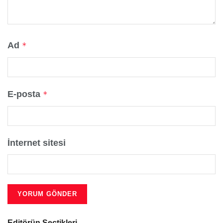
Ad
*
E-posta
*
İnternet sitesi
Editörün Seçtikleri