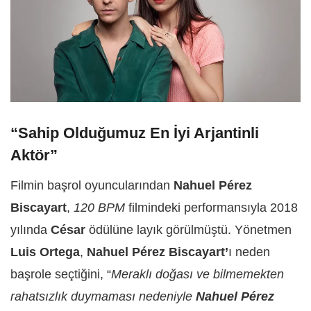
“Sahip Olduğumuz En İyi Arjantinli
Aktör”
Filmin başrol oyuncularından
Nahuel Pérez
Biscayart
,
120 BPM
filmindeki performansıyla 2018
yılında
César
ödülüne layık görülmüştü. Yönetmen
Luis Ortega
,
Nahuel Pérez Biscayart’
ı neden
başrole seçtiğini, “
Meraklı doğası ve bilmemekten
rahatsızlık duymaması nedeniyle
Nahuel Pérez