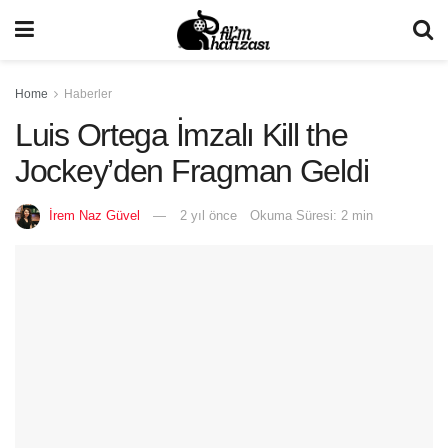
Home
Haberler
Luis Ortega İmzalı Kill the
Jockey’den Fragman Geldi
İrem Naz Güvel
2 yıl önce
Okuma Süresi: 2 min