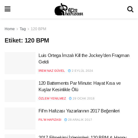
Home
Tag
120 BPM
Etiket:
120 BPM
Luis Ortega İmzalı Kill the Jockey’den Fragman
Geldi
İREM NAZ GÜVEL
2 EYLÜL 2024
120 Battements Par Minute: Hayat Kısa ve
Kuşlar Kesinlikle Ölü
ÖZLEM YENILMEZ
29 OCAK 2018
Fil’m Hafızası Yazarlarının 2017 Beğenileri
FIL'M HAFIZASI
28 ARALIK 2017
2017 Filmekimi İzlenimleri: 120 BPM & Happy