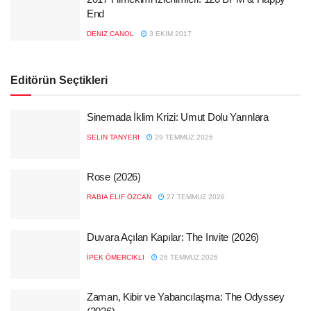
End
DENIZ CANOL
3 EKIM 2017
Editörün Seçtikleri
Sinemada İklim Krizi: Umut Dolu Yarınlara
SELIN TANYERI
29 TEMMUZ 2026
Rose (2026)
RABIA ELIF ÖZCAN
27 TEMMUZ 2026
Duvara Açılan Kapılar: The Invite (2026)
İPEK ÖMERCIKLI
26 TEMMUZ 2026
Zaman, Kibir ve Yabancılaşma: The Odyssey