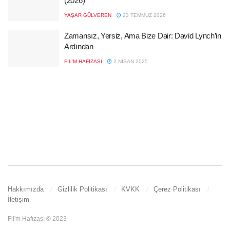
(2026)
YAŞAR GÜLVEREN
23 TEMMUZ 2026
Zamansız, Yersiz, Ama Bize Dair: David Lynch’in
Ardından
FIL'M HAFIZASI
2 NISAN 2025
Hakkımızda
Gizlilik Politikası
KVKK
Çerez Politikası
İletişim
Fil'm Hafızası © 2023