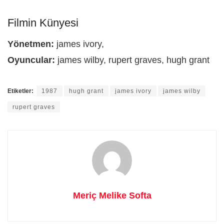
Filmin Künyesi
Yönetmen:
james ivory,
Oyuncular:
james wilby, rupert graves, hugh grant
Etiketler:
1987
hugh grant
james ivory
james wilby
rupert graves
Meriç Melike Softa