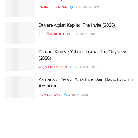
RABIA ELIF ÖZCAN
27 TEMMUZ 2026
Duvara Açılan Kapılar: The Invite (2026)
İPEK ÖMERCIKLI
26 TEMMUZ 2026
Zaman, Kibir ve Yabancılaşma: The Odyssey
(2026)
YAŞAR GÜLVEREN
23 TEMMUZ 2026
Zamansız, Yersiz, Ama Bize Dair: David Lynch’in
Ardından
FIL'M HAFIZASI
2 NISAN 2025