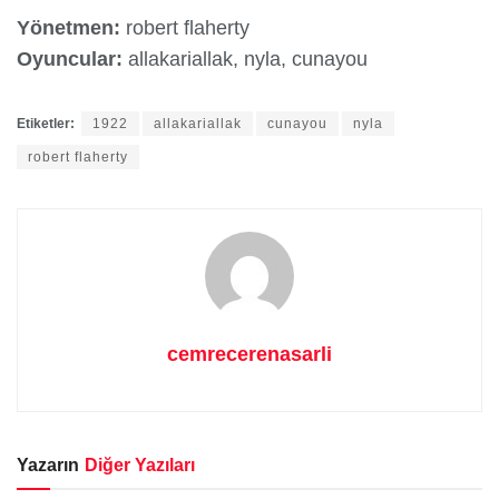
Yönetmen:
robert flaherty
Oyuncular:
allakariallak, nyla, cunayou
Etiketler:
1922
allakariallak
cunayou
nyla
robert flaherty
cemrecerenasarli
Yazarın
Diğer Yazıları