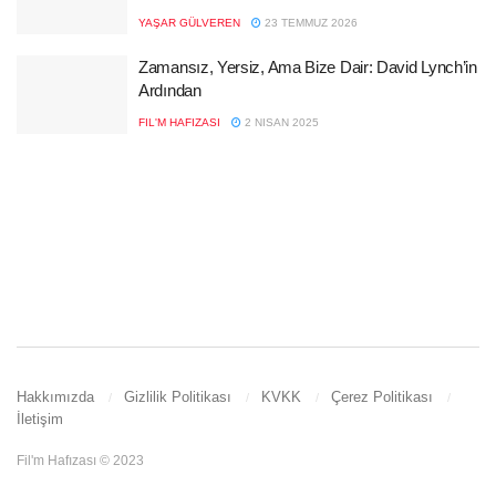
YAŞAR GÜLVEREN
23 TEMMUZ 2026
Zamansız, Yersiz, Ama Bize Dair: David Lynch’in
Ardından
FIL'M HAFIZASI
2 NISAN 2025
Hakkımızda
Gizlilik Politikası
KVKK
Çerez Politikası
İletişim
Fil'm Hafızası © 2023