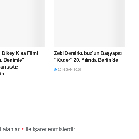
n Dikey Kısa Filmi
Zeki Demirkubuz’un Başyapıtı
ı, Benimle”
“Kader” 20. Yılında Berlin’de
antastic
23 NISAN 2026
da
i alanlar
ile işaretlenmişlerdir
*