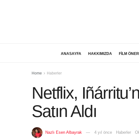
ANASAYFA
HAKKIMIZDA
FİLM ÖNER
Home
Haberler
Netflix, Iñárrit
Satın Aldı
Nazlı Esen Albayrak
4 yıl önce
Haberler
Ok