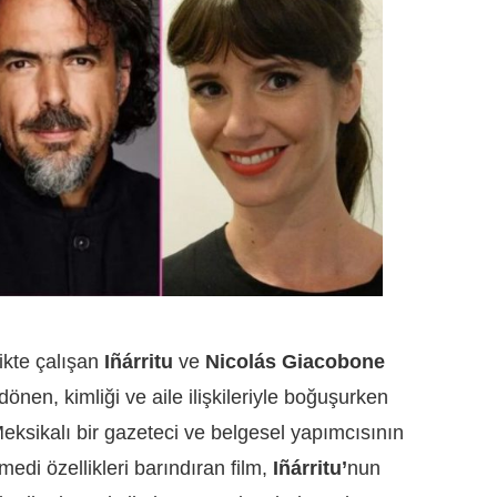
likte çalışan
Iñárritu
ve
Nicolás Giacobone
dönen, kimliği ve aile ilişkileriyle boğuşurken
 Meksikalı bir gazeteci ve belgesel yapımcısının
medi özellikleri barındıran film,
Iñárritu’
nun