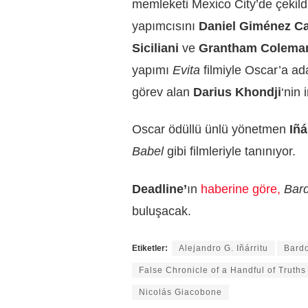
memleketi Mexico City’de çekild
yapımcısını
Daniel Giménez C
Siciliani
ve
Grantham Colema
yapımı
Evita
filmiyle Oscar’a ad
görev alan
Darius Khondji
‘nin 
Oscar ödüllü ünlü yönetmen
Iñá
Babel
gibi filmleriyle tanınıyor.
Deadline’
ın
haberine göre,
Bar
buluşacak.
Etiketler:
Alejandro G. Iñárritu
Bard
False Chronicle of a Handful of Truths
Nicolás Giacobone