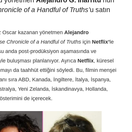
nlü yönetmen
Alejandro G. Iñárritu’
nun
ronicle of a Handful of Truths’
u satın
ez Oscar kazanan yönetmen
Alejandro
se Chronicle of a Handful of Truths
için
Netflix’
le
 şu anda post-prodüksiyon aşamasında ve
le buluşması planlanıyor. Ayrıca
Netflix
, küresel
mayı da taahhüt ettiğini söyledi. Bu, filmin menşei
nı sıra ABD, Kanada, İngiltere, İtalya, İspanya,
stralya, Yeni Zelanda, İskandinavya, Hollanda,
österimini de içerecek.