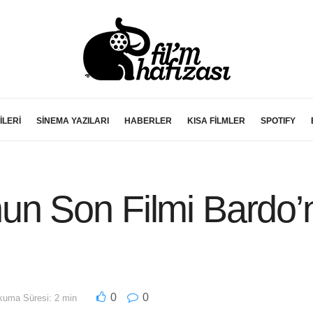
İLERİ
SİNEMA YAZILARI
HABERLER
KISA FİLMLER
SPOTIFY
u’nun Son Filmi Bardo
0
0
uma Süresi: 2 min