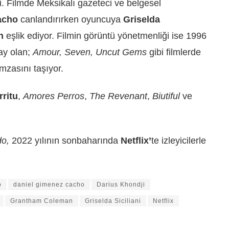
i. Filmde Meksikalı gazeteci ve belgesel
acho
canlandırırken oyuncuya
Griselda
n
eşlik ediyor. Filmin görüntü yönetmenliği ise 1996
ay olan;
Amour, Seven, Uncut Gems
gibi filmlerde
imzasını taşıyor.
rritu
,
Amores Perros
,
The Revenant
,
Biutiful
ve
do,
2022 yılının sonbaharında
Netflix’
te izleyicilerle
o
daniel gimenez cacho
Darius Khondji
Grantham Coleman
Griselda Siciliani
Netflix