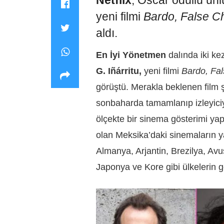
Netflix
, Oscar ödüllü ü
yeni filmi
Bardo, False Ch
aldı.
En İyi Yönetmen
dalında iki k
G.
Iñárritu,
yeni filmi
Bardo, Fal
görüştü. Merakla beklenen film
sonbaharda tamamlanıp izleyiciy
ölçekte bir sinema gösterimi yap
olan Meksika’daki sinemaların ya
Almanya, Arjantin, Brezilya, Avu
Japonya ve Kore gibi ülkelerin g