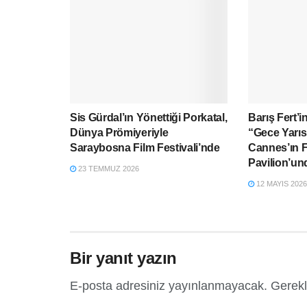
Sis Gürdal’ın Yönettiği Porkatal,
Barış Fert’i
Dünya Prömiyeriyle
“Gece Yarıs
Saraybosna Film Festivali’nde
Cannes’ın F
Pavilion’un
23 TEMMUZ 2026
12 MAYIS 2026
Bir yanıt yazın
E-posta adresiniz yayınlanmayacak.
Gerekl