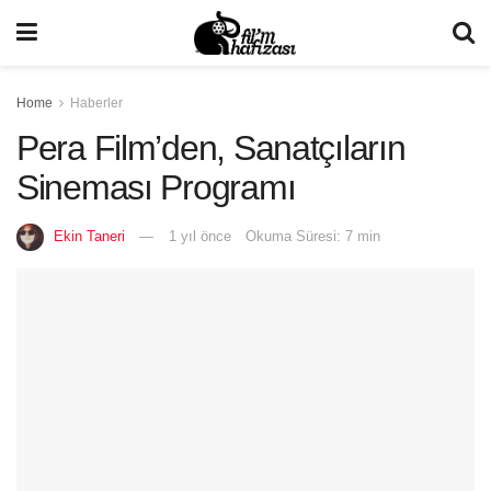
Home
Haberler
Pera Film’den, Sanatçıların
Sineması Programı
Ekin Taneri
1 yıl önce
Okuma Süresi: 7 min