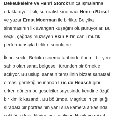
Dekeukeleire v
e
Henri Storck
’un çalışmalarına
odaklanıyor. İkili, sürrealist sinemacı
Henri d’Ursel
ve yazar
Ernst Moerman
ile birlikte Belçika
sinemasının ilk avangart kuşağını oluşturuyorlar. Bu
seçki, çağdaş müzisyen
Ekin Fil
’in canlı müzik
performansıyla birlikte sunulacak.
İkinci seçki, Belçika sinema tarihinde önemli bir yere
sahip olan sanat belgeseli türünden bir örnekle
açılıyor. Bu üslup, sanatın temsilinin bizzat sanatsal
olması gerektiğine inanan
Luc de Heusch
gibi
erken dönem belgeselciler sayesinde kendine özgü
bir kimlik kazandı. Bu bölümde, Magritte’in çalıştığı
sıradaki bir portresinin yanı sıra kamera arkasında
çektiği iki kısa filmine yer veriliyor. Nazik ve mizahi