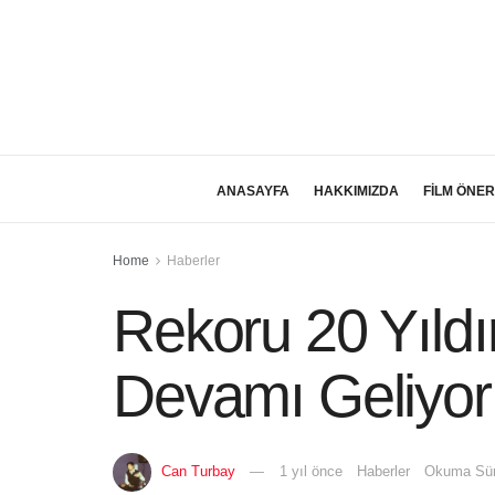
ANASAYFA
HAKKIMIZDA
FİLM ÖNER
Home
Haberler
Rekoru 20 Yıldı
Devamı Geliyor
Can Turbay
1 yıl önce
Haberler
Okuma Sür