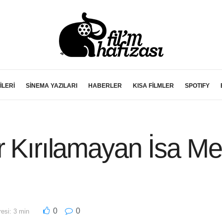
İLERİ
SİNEMA YAZILARI
HABERLER
KISA FİLMLER
SPOTIFY
r Kırılamayan İsa Me
0
0
esi: 3 min