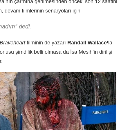
 İsa’nın çarmıha gerilmesinden önceki son 12 saatini
 devam filmlerinin senaryoları için
madım” dedi.
Braveheart
filminin de yazarı
Randall Wallace’
la
konusu şimdilik belli olmasa da İsa Mesih’in dirilişi
r.