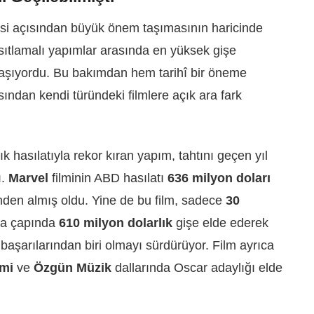
esi açısından büyük önem taşımasının haricinde
sıtlamalı yapımlar arasında en yüksek gişe
 taşıyordu. Bu bakımdan hem tarihî bir öneme
sından kendi türündeki filmlere açık ara fark
 hasılatıyla rekor kıran yapım, tahtını geçen yıl
ı.
Marvel
filminin ABD hasılatı
636 milyon doları
inden almış oldu. Yine de bu film, sadece
30
ya çapında
610 milyon dolarlık
gişe elde ederek
 başarılarından biri olmayı sürdürüyor. Film ayrıca
imi
ve
Özgün Müzik
dallarında Oscar adaylığı elde