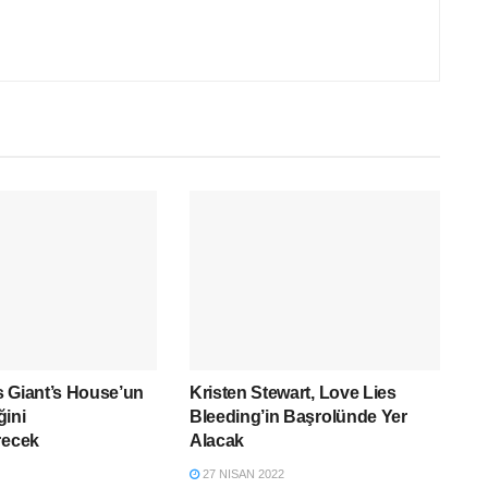
 Giant’s House’un
Kristen Stewart, Love Lies
ğini
Bleeding’in Başrolünde Yer
recek
Alacak
27 NISAN 2022