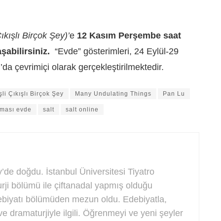
ıkışlı Birçok Şey)’
e
12 Kasım Perşembe saat
aşabilirsiniz.
“Evde” gösterimleri, 24 Eylül-29
g
’da çevrimiçi olarak gerçekleştirilmektedir.
şli Çıkışlı Birçok Şey
Many Undulating Things
Pan Lu
ması evde
salt
salt online
de doğdu. İstanbul Üniversitesi Tiyatro
rji bölümü ile çiftanadal yapmış olduğu
biyatı bölümüden mezun oldu. Edebiyatla,
e dramaturjiyle ilgili. Öğrenmeyi ve yeni şeyler