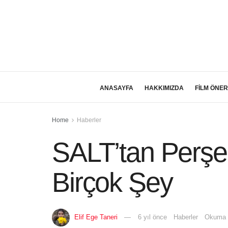
ANASAYFA
HAKKIMIZDA
FİLM ÖNER
Home
Haberler
SALT’tan Perşem
Birçok Şey
Elif Ege Taneri
6 yıl önce
Haberler
Okuma S