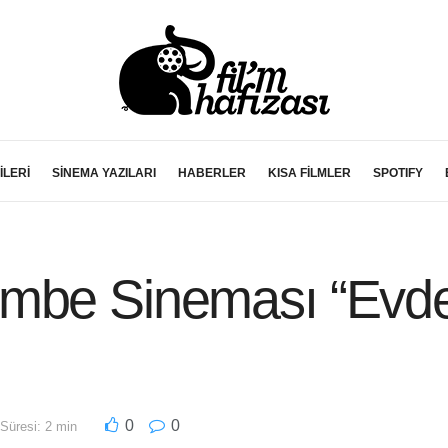
İLERİ
SİNEMA YAZILARI
HABERLER
KISA FİLMLER
SPOTIFY
be Sineması “Evde” –
0
0
üresi: 2 min