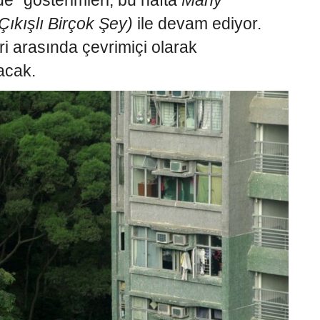
” gösterimleri, bu hafta
Many
Çıkışlı Birçok Şey)
ile devam ediyor.
ri arasında çevrimiçi olarak
acak.