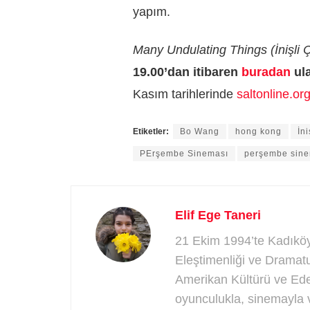
yapım.
Many Undulating Things (İnişli Ç
19.00’dan itibaren
buradan
ul
Kasım tarihlerinde
saltonline.or
Etiketler:
Bo Wang
hong kong
İni
PErşembe Sineması
perşembe sine
Elif Ege Taneri
21 Ekim 1994’te Kadıköy’
Eleştimenliği ve Dramatu
Amerikan Kültürü ve Ede
oyunculukla, sinemayla v