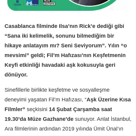
Casablanca filminde Ilsa’nın Rick’e dediği gibi
“Sana iki kelimelik, sonunu bilmediğim bir
hikaye anlatayım mı? Seni Seviyorum”. Yılın “o
mevsimi” geldi; Fil’m Hafızası’nın Keşfetmenin
Keyfi etkinliği havadaki aşk kokusuyla geri
dönüyor.
Sinefillerle birlikte keşfetme ve sosyalleşme
deneyimi yaşatan Fil’m Hafızası, “
Aşk Üzerine Kısa
Filmler”
seçkisini
14 Şubat Çarşamba saat
19.30’da Müze Gazhane’de
sunuyor. Anlat İstanbul,
Ara filmlerinin ardından 2019 yılında Ümit Ünal’ın