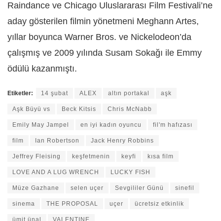
Raindance ve Chicago Uluslararası Film Festivali’ne
aday gösterilen filmin yönetmeni Meghann Artes,
yıllar boyunca Warner Bros. ve Nickelodeon’da
çalışmış ve 2009 yılında Susam Sokağı ile Emmy
ödülü kazanmıştı.
Etiketler:
14 şubat
ALEX
altın portakal
aşk
Aşk Büyü vs
Beck Kitsis
Chris McNabb
Emily May Jampel
en iyi kadın oyuncu
fil'm hafızası
film
Ian Robertson
Jack Henry Robbins
Jeffrey Fleising
keşfetmenin
keyfi
kısa film
LOVE AND A LUG WRENCH
LUCKY FISH
Müze Gazhane
selen uçer
Sevgililer Günü
sinefil
sinema
THE PROPOSAL
uçer
ücretsiz etkinlik
ümit ünal
VALENTINE