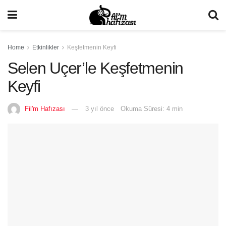
Home
Etkinlikler
Keşfetmenin Keyfi
Selen Uçer’le Keşfetmenin
Keyfi
Fil'm Hafızası
3 yıl önce
Okuma Süresi: 4 min