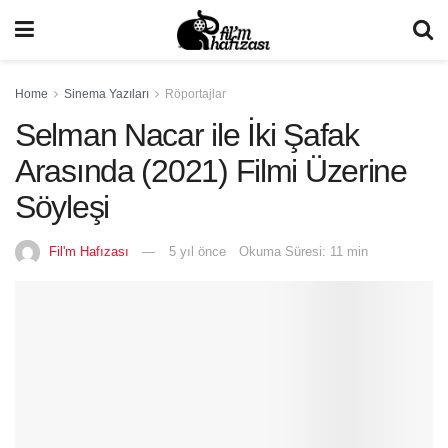
Home
Sinema Yazıları
Röportajlar
Selman Nacar ile İki Şafak
Arasında (2021) Filmi Üzerine
Söyleşi
Fil'm Hafızası
5 yıl önce
Okuma Süresi: 11 min