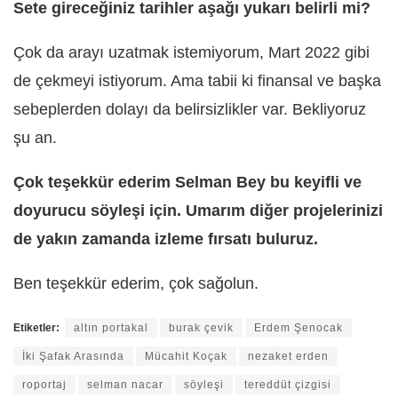
Sete gireceğiniz tarihler aşağı yukarı belirli mi?
Çok da arayı uzatmak istemiyorum, Mart 2022 gibi
de çekmeyi istiyorum. Ama tabii ki finansal ve başka
sebeplerden dolayı da belirsizlikler var. Bekliyoruz
şu an.
Çok teşekkür ederim Selman Bey bu keyifli ve
doyurucu söyleşi için. Umarım diğer projelerinizi
de yakın zamanda izleme fırsatı buluruz.
Ben teşekkür ederim, çok sağolun.
Etiketler:
altın portakal
burak çevik
Erdem Şenocak
İki Şafak Arasında
Mücahit Koçak
nezaket erden
roportaj
selman nacar
söyleşi
tereddüt çizgisi