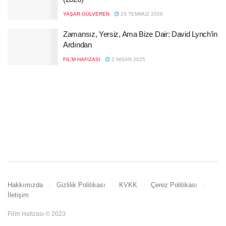
YAŞAR GÜLVEREN
23 TEMMUZ 2026
Zamansız, Yersiz, Ama Bize Dair: David Lynch’in
Ardından
FIL'M HAFIZASI
2 NISAN 2025
Hakkımızda
Gizlilik Politikası
KVKK
Çerez Politikası
İletişim
Fil'm Hafızası © 2023