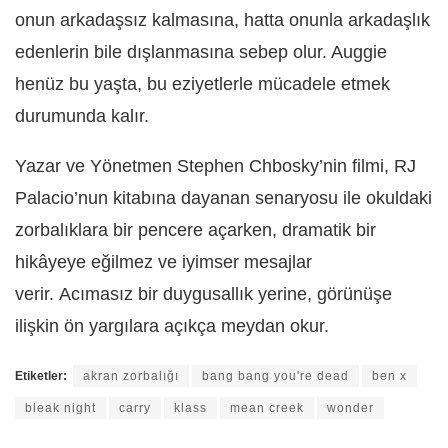
onun arkadaşsız kalmasına, hatta onunla arkadaşlık
edenlerin bile dışlanmasına sebep olur. Auggie
henüz bu yaşta, bu eziyetlerle mücadele etmek
durumunda kalır.
Yazar ve Yönetmen Stephen Chbosky’nin filmi, RJ
Palacio’nun kitabına dayanan senaryosu ile okuldaki
zorbalıklara bir pencere açarken, dramatik bir
hikâyeye eğilmez ve iyimser mesajlar
verir. Acımasız bir duygusallık yerine, görünüşe
ilişkin ön yargılara açıkça meydan okur.
Etiketler:
akran zorbalığı
bang bang you're dead
ben x
bleak night
carry
klass
mean creek
wonder