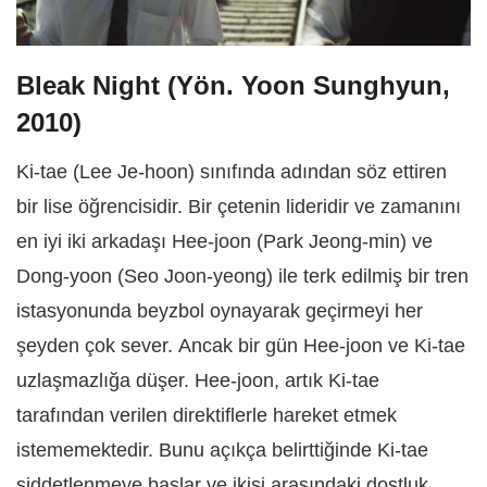
Bleak Night
(Yön. Yoon Sunghyun,
2010)
Ki-tae (Lee Je-hoon) sınıfında adından söz ettiren
bir lise öğrencisidir. Bir çetenin lideridir ve zamanını
en iyi iki arkadaşı Hee-joon (Park Jeong-min) ve
Dong-yoon (Seo Joon-yeong) ile terk edilmiş bir tren
istasyonunda beyzbol oynayarak geçirmeyi her
şeyden çok sever. Ancak bir gün Hee-joon ve Ki-tae
uzlaşmazlığa düşer. Hee-joon, artık Ki-tae
tarafından verilen direktiflerle hareket etmek
istememektedir. Bunu açıkça belirttiğinde Ki-tae
şiddetlenmeye başlar ve ikisi arasındaki dostluk