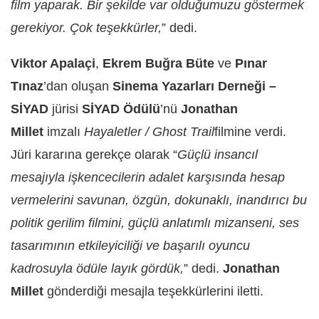
film yaparak. Bir şekilde var olduğumuzu göstermek
gerekiyor. Çok teşekkürler,
” dedi.
Viktor Apalaçi
,
Ekrem Buğra Büte
ve
Pınar
Tınaz
’dan oluşan
Sinema Yazarları Derneği –
SİYAD
jürisi
SİYAD Ödülü
’nü
Jonathan
Millet
imzalı
Hayaletler / Ghost Trail
filmine verdi.
Jüri kararına gerekçe olarak “
Güçlü insancıl
mesajıyla işkencecilerin adalet karşısında hesap
vermelerini savunan, özgün, dokunaklı, inandırıcı bu
politik gerilim filmini, güçlü anlatımlı mizanseni, ses
tasarımının etkileyiciliği ve başarılı oyuncu
kadrosuyla ödüle layık gördük,
” dedi.
Jonathan
Millet
gönderdiği mesajla teşekkürlerini iletti.