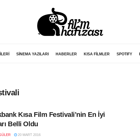
İLERİ
SİNEMA YAZILARI
HABERLER
KISA FİLMLER
SPOTIFY
tivali
kbank Kısa Film Festivali’nin En İyi
arı Belli Oldu
GÜLER
20 MART 2016