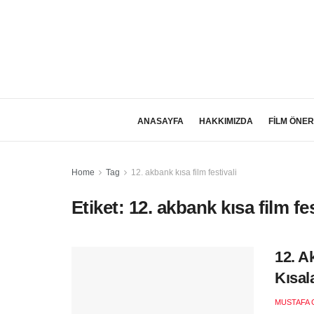
ANASAYFA
HAKKIMIZDA
FİLM ÖNER
Home
Tag
12. akbank kısa film festivali
Etiket:
12. akbank kısa film fes
12. A
Kısal
MUSTAFA 