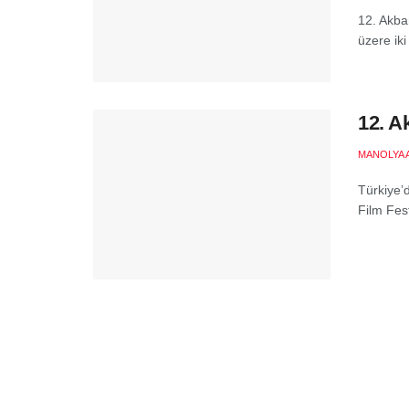
12. Akba
üzere iki
12. A
MANOLYA 
Türkiye’
Film Fest