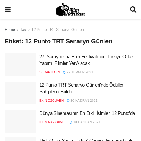
Home
Tag
12 Punto TRT Senaryo Günleri
Etiket:
12 Punto TRT Senaryo Günleri
27. Saraybosna Film Festivali’nde Türkiye Ortak
Yapımı Filmler Yer Alacak
SERAP ILGIN
27 TEMMUZ 2021
12 Punto TRT Senaryo Günleri’nde Ödüller
Sahiplerini Buldu
EKIN ÖZGÜVEN
30 HAZIRAN 2021
Dünya Sinemasının En Etkili İsimleri 12 Punto’da
İREM NAZ GÜVEL
18 HAZIRAN 2021
TRT Ortak Yapımı “İdea” Cannes Film Festivali