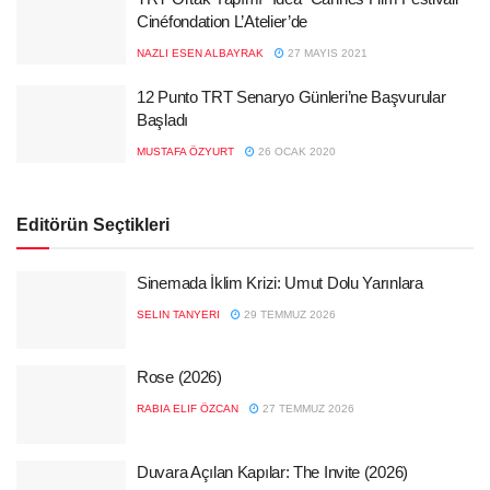
Cinéfondation L’Atelier’de
NAZLI ESEN ALBAYRAK
27 MAYIS 2021
12 Punto TRT Senaryo Günleri’ne Başvurular
Başladı
MUSTAFA ÖZYURT
26 OCAK 2020
Editörün Seçtikleri
Sinemada İklim Krizi: Umut Dolu Yarınlara
SELIN TANYERI
29 TEMMUZ 2026
Rose (2026)
RABIA ELIF ÖZCAN
27 TEMMUZ 2026
Duvara Açılan Kapılar: The Invite (2026)