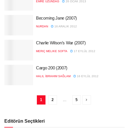
EMRE UZUNDAĞ
26 OCAK 2013
Becoming Jane (2007)
NURDAN
16 ARALIK 2012
Charlie Wilson’s War (2007)
MERIÇ MELIKE SOFTA
17 EYLÜL 2012
Cargo 200 (2007)
HALIL İBRAHIM SAĞLAM
16 EYLÜL 2012
1
2
…
5
Editörün Seçtikleri