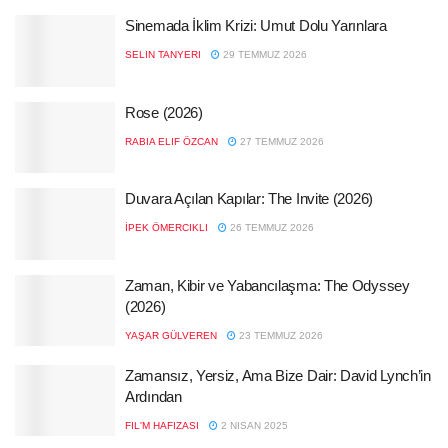
Sinemada İklim Krizi: Umut Dolu Yarınlara
SELIN TANYERI
29 TEMMUZ 2026
Rose (2026)
RABIA ELIF ÖZCAN
27 TEMMUZ 2026
Duvara Açılan Kapılar: The Invite (2026)
İPEK ÖMERCIKLI
26 TEMMUZ 2026
Zaman, Kibir ve Yabancılaşma: The Odyssey
(2026)
YAŞAR GÜLVEREN
23 TEMMUZ 2026
Zamansız, Yersiz, Ama Bize Dair: David Lynch’in
Ardından
FIL'M HAFIZASI
2 NISAN 2025