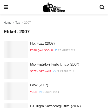
Home
Tag
2007
Etiket:
2007
Hot Fuzz (2007)
EBRU ÇAVUŞOĞLU
27 MART 2015
Mio Fratello è Figlio Unico (2007)
SEZEN SAYINALP
22 KASIM 2014
Look (2007)
YELIZ
1 ŞUBAT 2014
Bir Tuğra Kaftancıoğlu filmi (2007)