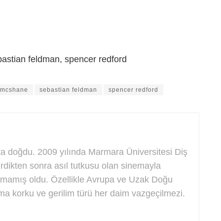
astian feldman, spencer redford
 mcshane
sebastian feldman
spencer redford
ta doğdu. 2009 yılında Marmara Üniversitesi Diş
tirdikten sonra asıl tutkusu olan sinemayla
almamış oldu. Özellikle Avrupa ve Uzak Doğu
ama korku ve gerilim türü her daim vazgeçilmezi.