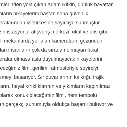
mlerinden yola çıkan Adam Rifkin, günlük hayattan
nların hikayelerini baştan sona güvenlik
ralarından izletircesine seyirciye sunmuştur.
in istasyonu, alışveriş merkezi, okul ve ofis gibi
tli mekanlarda yer alan kameraların gözünden
dan insanların çok da sıradan olmayan fakat
ralar olmasa asla duyulmayacak hikayelerini
yeceğimiz film, gerilimli atmosferiyle seyirciyi
lemeyi başarıyor. Sır duvarlarının kalktığı, trajik
ların, hayal kırıklıklarının ve yıkımların kaçınılmaz
olarak konuk olacağımız filmi, hem tempolu
an gerçekçi sunumuyla oldukça başarılı buluyor ve