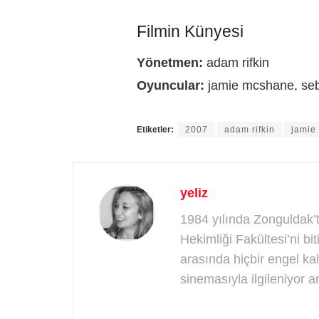
Filmin Künyesi
Yönetmen:
adam rifkin
Oyuncular:
jamie mcshane, seb
Etiketler:
2007
adam rifkin
jamie
yeliz
1984 yılında Zonguldak’
Hekimliği Fakültesi’ni bi
arasında hiçbir engel k
sinemasıyla ilgileniyor 