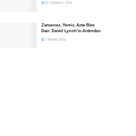
23 TEMMUZ 2026
Zamansız, Yersiz, Ama Bize
Dair: David Lynch’in Ardından
2 NISAN 2025