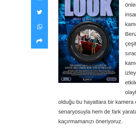
önle
insa
kame
Benz
çeşi
sıra
kame
izle
etki
olay
olduğu bu hayatlara bir kamera 
senaryosuyla hem de fark yarat
kaçırmamanızı öneriyoruz.