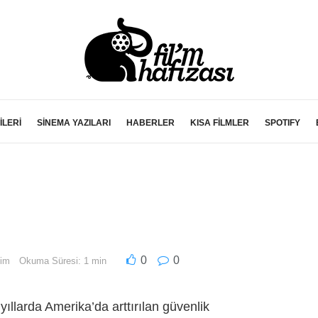
İLERİ
SİNEMA YAZILARI
HABERLER
KISA FİLMLER
SPOTIFY
0
0
lim
Okuma Süresi: 1 min
yıllarda Amerika’da arttırılan güvenlik