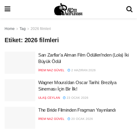
Home
Tag
2026 filmleri
Etiket:
2026 filmleri
Sarı Zarflar’a Alman Film Ödülleri’nden (Lola) İki
Büyük Ödül
İREM NAZ GÜVEL
2 HAZIRAN 2026
Wagner Moura’dan Oscar Tarihi: Brezilya
Sineması İçin Bir İlk!
ULAŞ CEYLAN
23 OCAK 2026
The Bride Filminden Fragman Yayınlandı
İREM NAZ GÜVEL
20 OCAK 2026