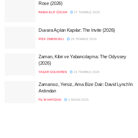
Rose (2026)
RABIA ELIF ÖZCAN
27 TEMMUZ 2026
Duvara Açılan Kapılar: The Invite (2026)
İPEK ÖMERCIKLI
26 TEMMUZ 2026
Zaman, Kibir ve Yabancılaşma: The Odyssey
(2026)
YAŞAR GÜLVEREN
23 TEMMUZ 2026
Zamansız, Yersiz, Ama Bize Dair: David Lynch’in
Ardından
FIL'M HAFIZASI
2 NISAN 2025