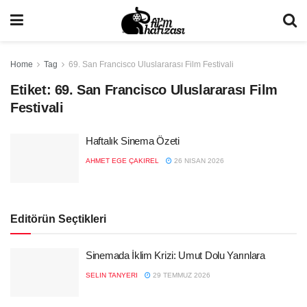
Home
Tag
69. San Francisco Uluslararası Film Festivali
Etiket:
69. San Francisco Uluslararası Film
Festivali
Haftalık Sinema Özeti
AHMET EGE ÇAKIREL
26 NISAN 2026
Editörün Seçtikleri
Sinemada İklim Krizi: Umut Dolu Yarınlara
SELIN TANYERI
29 TEMMUZ 2026