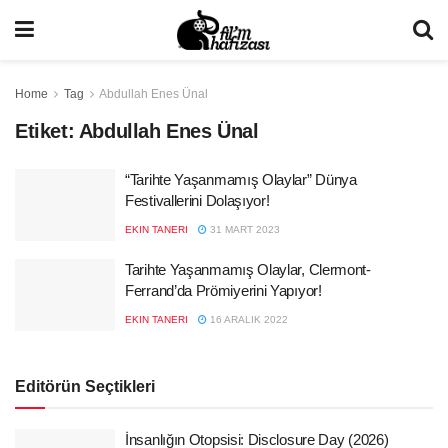
Home
Tag
Abdullah Enes Ünal
Etiket:
Abdullah Enes Ünal
“Tarihte Yaşanmamış Olaylar” Dünya
Festivallerini Dolaşıyor!
EKIN TANERI
31 MART 2023
Tarihte Yaşanmamış Olaylar, Clermont-
Ferrand’da Prömiyerini Yapıyor!
EKIN TANERI
16 ARALIK 2022
Editörün Seçtikleri
İnsanlığın Otopsisi: Disclosure Day (2026)