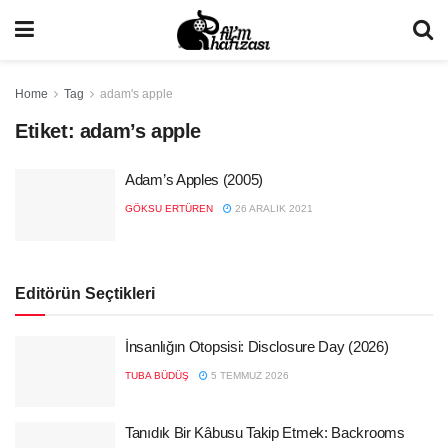
Home
Tag
adam's apple
Etiket:
adam’s apple
Adam’s Apples (2005)
GÖKSU ERTÜREN
26 ARALIK 2021
Editörün Seçtikleri
İnsanlığın Otopsisi: Disclosure Day (2026)
TUBA BÜDÜŞ
5 TEMMUZ 2026
Tanıdık Bir Kâbusu Takip Etmek: Backrooms