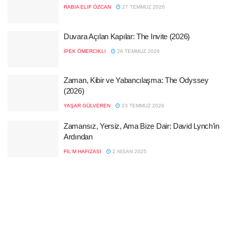
RABIA ELIF ÖZCAN
27 TEMMUZ 2026
Duvara Açılan Kapılar: The Invite (2026)
İPEK ÖMERCIKLI
26 TEMMUZ 2026
Zaman, Kibir ve Yabancılaşma: The Odyssey
(2026)
YAŞAR GÜLVEREN
23 TEMMUZ 2026
Zamansız, Yersiz, Ama Bize Dair: David Lynch’in
Ardından
FIL'M HAFIZASI
2 NISAN 2025