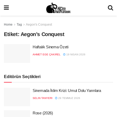
Home
Tag
Aegon's Conquest
Etiket:
Aegon’s Conquest
Haftalık Sinema Özeti
AHMET EGE ÇAKIREL
19 NISAN 2026
Editörün Seçtikleri
Sinemada İklim Krizi: Umut Dolu Yarınlara
SELIN TANYERI
29 TEMMUZ 2026
Rose (2026)