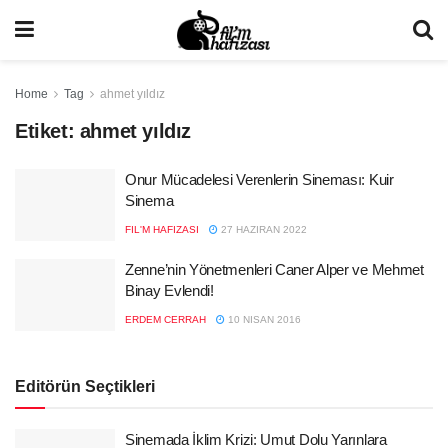
Home
Tag
ahmet yıldız
Etiket:
ahmet yıldız
Onur Mücadelesi Verenlerin Sineması: Kuir
Sinema
FIL'M HAFIZASI
27 HAZIRAN 2022
Zenne’nin Yönetmenleri Caner Alper ve Mehmet
Binay Evlendi!
ERDEM CERRAH
10 NISAN 2016
Editörün Seçtikleri
Sinemada İklim Krizi: Umut Dolu Yarınlara