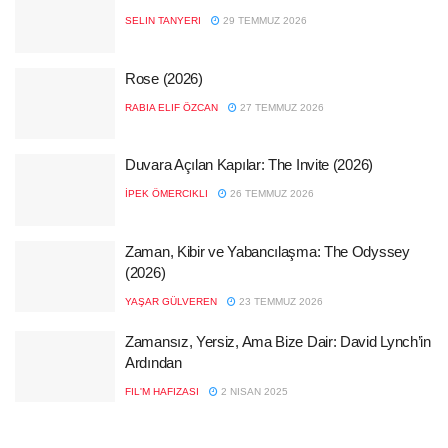
SELIN TANYERI
29 TEMMUZ 2026
Rose (2026)
RABIA ELIF ÖZCAN
27 TEMMUZ 2026
Duvara Açılan Kapılar: The Invite (2026)
İPEK ÖMERCIKLI
26 TEMMUZ 2026
Zaman, Kibir ve Yabancılaşma: The Odyssey
(2026)
YAŞAR GÜLVEREN
23 TEMMUZ 2026
Zamansız, Yersiz, Ama Bize Dair: David Lynch’in
Ardından
FIL'M HAFIZASI
2 NISAN 2025