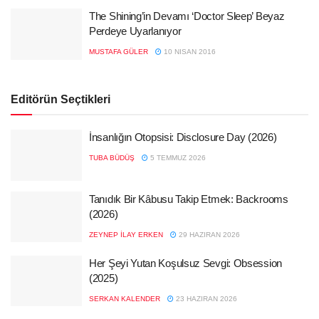
The Shining’in Devamı ‘Doctor Sleep’ Beyaz
Perdeye Uyarlanıyor
MUSTAFA GÜLER
10 NISAN 2016
Editörün Seçtikleri
İnsanlığın Otopsisi: Disclosure Day (2026)
TUBA BÜDÜŞ
5 TEMMUZ 2026
Tanıdık Bir Kâbusu Takip Etmek: Backrooms
(2026)
ZEYNEP İLAY ERKEN
29 HAZIRAN 2026
Her Şeyi Yutan Koşulsuz Sevgi: Obsession
(2025)
SERKAN KALENDER
23 HAZIRAN 2026