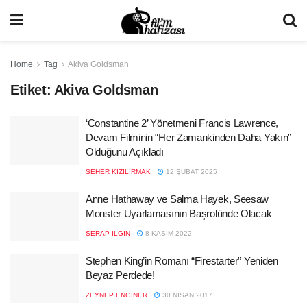
Home
Tag
Akiva Goldsman
Etiket:
Akiva Goldsman
‘Constantine 2’ Yönetmeni Francis Lawrence,
Devam Filminin “Her Zamankinden Daha Yakın”
Olduğunu Açıkladı
SEHER KIZILIRMAK
12 ŞUBAT 2025
Anne Hathaway ve Salma Hayek, Seesaw
Monster Uyarlamasının Başrolünde Olacak
SERAP ILGIN
8 KASIM 2022
Stephen King’in Romanı “Firestarter” Yeniden
Beyaz Perdede!
ZEYNEP ENGINER
30 NISAN 2017