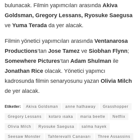
bulunacak. Filmin yapımcıları arasında
Akiva
Goldsman, Gregory Lessans, Ryosuke Saegusa
ve
Yuma Terada
da yer alacak.
Filmin yönetici yapımcıları arasında
Ventanarosa
Productions
‘tan
Jose Tamez
ve
Siobhan Flynn
;
Somewhere Pictures
‘tan
Adam Shulman
ile
Jonathan Rice
olacak. Yönetici yapımcı
kadrosunda filmin senaryosunu yazan
Olivia Milch
de yer alacak.
Etiketler:
Akiva Goldsman
anne hathaway
Grasshopper
Gregory Lessans
kotaro ısaka
maria beetle
Netflix
Olivia Milch
Ryosuke Saegusa
salma hayek
Seesaw Monster
Tahterevalli Canavarı
Three Assassins