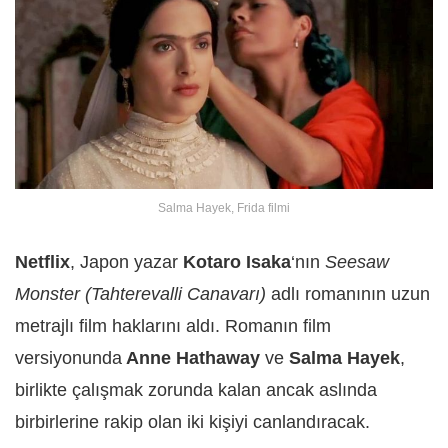
Salma Hayek, Frida filmi
Netflix
, Japon yazar
Kotaro Isaka
‘nın
Seesaw
Monster (Tahterevalli Canavarı)
adlı romanının uzun
metrajlı film haklarını aldı. Romanın film
versiyonunda
Anne Hathaway
ve
Salma Hayek
,
birlikte çalışmak zorunda kalan ancak aslında
birbirlerine rakip olan iki kişiyi canlandıracak.