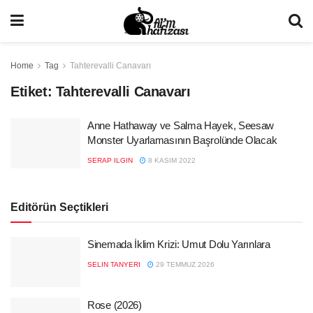
Home
Tag
Tahterevalli Canavarı
Etiket:
Tahterevalli Canavarı
Anne Hathaway ve Salma Hayek, Seesaw
Monster Uyarlamasının Başrolünde Olacak
SERAP ILGIN
8 KASIM 2022
Editörün Seçtikleri
Sinemada İklim Krizi: Umut Dolu Yarınlara
SELIN TANYERI
29 TEMMUZ 2026
Rose (2026)