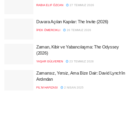
RABIA ELIF ÖZCAN
27 TEMMUZ 2026
Duvara Açılan Kapılar: The Invite (2026)
İPEK ÖMERCIKLI
26 TEMMUZ 2026
Zaman, Kibir ve Yabancılaşma: The Odyssey
(2026)
YAŞAR GÜLVEREN
23 TEMMUZ 2026
Zamansız, Yersiz, Ama Bize Dair: David Lynch’in
Ardından
FIL'M HAFIZASI
2 NISAN 2025