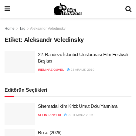
Home
Tag
Aleksandr Veledinsky
Etiket:
Aleksandr Veledinsky
22. Randevu İstanbul Uluslararası Film Festivali
Başladı
İREM NAZ GÜVEL
23 ARALIK 2019
Editörün Seçtikleri
Sinemada İklim Krizi: Umut Dolu Yarınlara
SELIN TANYERI
29 TEMMUZ 2026
Rose (2026)