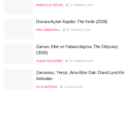
RABIA ELIF ÖZCAN
27 TEMMUZ 2026
Duvara Açılan Kapılar: The Invite (2026)
İPEK ÖMERCIKLI
26 TEMMUZ 2026
Zaman, Kibir ve Yabancılaşma: The Odyssey
(2026)
YAŞAR GÜLVEREN
23 TEMMUZ 2026
Zamansız, Yersiz, Ama Bize Dair: David Lynch’in
Ardından
FIL'M HAFIZASI
2 NISAN 2025