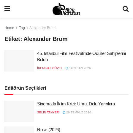
Home
Tag
Alexander Brom
Etiket:
Alexander Brom
45. İstanbul Film Festivali’nde Ödüller Sahiplerini
Buldu
İREM NAZ GÜVEL
19 NISAN 2026
Editörün Seçtikleri
Sinemada İklim Krizi: Umut Dolu Yarınlara
SELIN TANYERI
29 TEMMUZ 2026
Rose (2026)