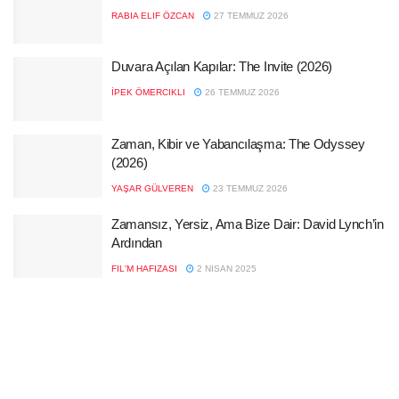
RABIA ELIF ÖZCAN
27 TEMMUZ 2026
Duvara Açılan Kapılar: The Invite (2026)
İPEK ÖMERCIKLI
26 TEMMUZ 2026
Zaman, Kibir ve Yabancılaşma: The Odyssey
(2026)
YAŞAR GÜLVEREN
23 TEMMUZ 2026
Zamansız, Yersiz, Ama Bize Dair: David Lynch’in
Ardından
FIL'M HAFIZASI
2 NISAN 2025