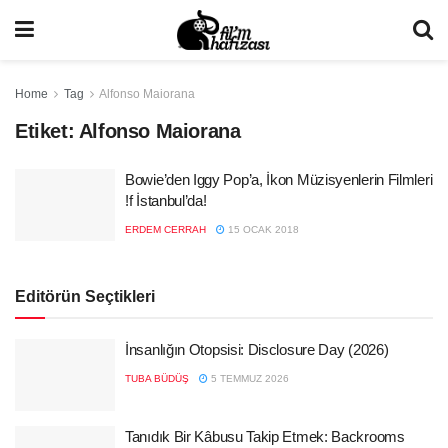
Home
Tag
Alfonso Maiorana
Etiket:
Alfonso Maiorana
Bowie’den Iggy Pop’a, İkon Müzisyenlerin Filmleri
!f İstanbul’da!
ERDEM CERRAH
15 OCAK 2018
Editörün Seçtikleri
İnsanlığın Otopsisi: Disclosure Day (2026)
TUBA BÜDÜŞ
5 TEMMUZ 2026
Tanıdık Bir Kâbusu Takip Etmek: Backrooms