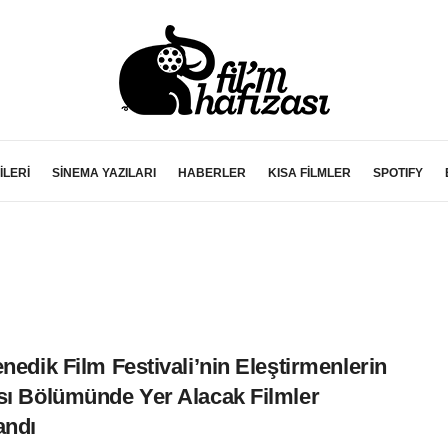
İLERİ
SİNEMA YAZILARI
HABERLER
KISA FİLMLER
SPOTIFY
enedik Film Festivali’nin Eleştirmenlerin
sı Bölümünde Yer Alacak Filmler
andı