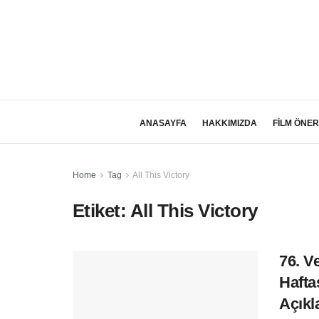
ANASAYFA
HAKKIMIZDA
FİLM ÖNER
Home
Tag
All This Victory
Etiket:
All This Victory
76. V
Hafta
Açıkl