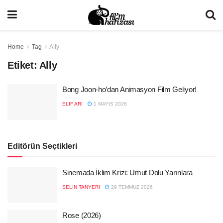
Home
Tag
Ally
Etiket:
Ally
Bong Joon-ho’dan Animasyon Film Geliyor!
ELIF ARI
1 MAYIS 2026
Editörün Seçtikleri
Sinemada İklim Krizi: Umut Dolu Yarınlara
SELIN TANYERI
29 TEMMUZ 2026
Rose (2026)