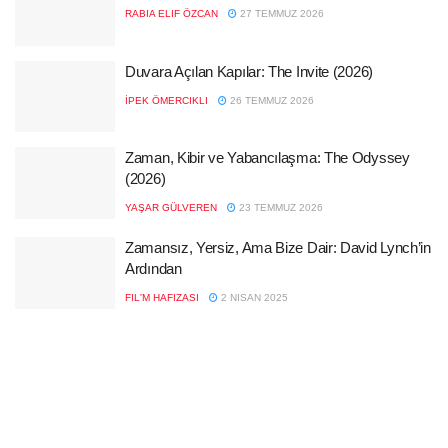
RABIA ELIF ÖZCAN
27 TEMMUZ 2026
Duvara Açılan Kapılar: The Invite (2026)
İPEK ÖMERCIKLI
26 TEMMUZ 2026
Zaman, Kibir ve Yabancılaşma: The Odyssey
(2026)
YAŞAR GÜLVEREN
23 TEMMUZ 2026
Zamansız, Yersiz, Ama Bize Dair: David Lynch’in
Ardından
FIL'M HAFIZASI
2 NISAN 2025