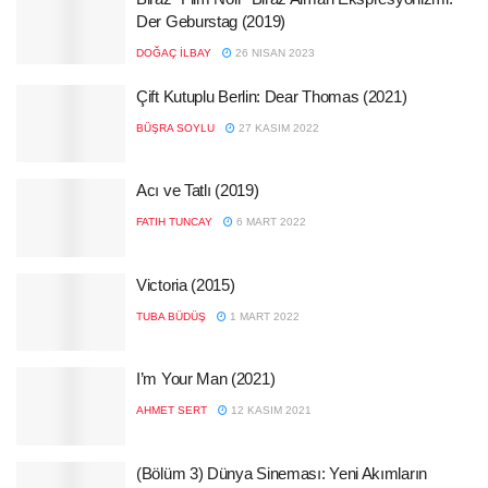
Der Geburstag (2019)
DOĞAÇ İLBAY
26 NISAN 2023
Çift Kutuplu Berlin: Dear Thomas (2021)
BÜŞRA SOYLU
27 KASIM 2022
Acı ve Tatlı (2019)
FATIH TUNCAY
6 MART 2022
Victoria (2015)
TUBA BÜDÜŞ
1 MART 2022
I’m Your Man (2021)
AHMET SERT
12 KASIM 2021
(Bölüm 3) Dünya Sineması: Yeni Akımların