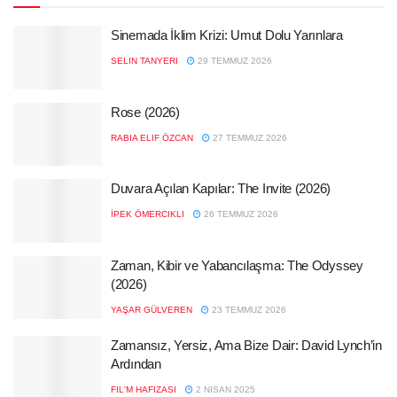
Sinemada İklim Krizi: Umut Dolu Yarınlara
SELIN TANYERI
29 TEMMUZ 2026
Rose (2026)
RABIA ELIF ÖZCAN
27 TEMMUZ 2026
Duvara Açılan Kapılar: The Invite (2026)
İPEK ÖMERCIKLI
26 TEMMUZ 2026
Zaman, Kibir ve Yabancılaşma: The Odyssey
(2026)
YAŞAR GÜLVEREN
23 TEMMUZ 2026
Zamansız, Yersiz, Ama Bize Dair: David Lynch’in
Ardından
FIL'M HAFIZASI
2 NISAN 2025