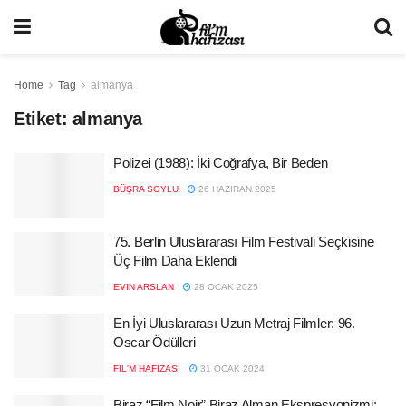
Home
Tag
almanya
Etiket:
almanya
Polizei (1988): İki Coğrafya, Bir Beden
BÜŞRA SOYLU
26 HAZIRAN 2025
75. Berlin Uluslararası Film Festivali Seçkisine
Üç Film Daha Eklendi
EVIN ARSLAN
28 OCAK 2025
En İyi Uluslararası Uzun Metraj Filmler: 96.
Oscar Ödülleri
FIL'M HAFIZASI
31 OCAK 2024
Biraz “Film Noir” Biraz Alman Ekspresyonizmi: