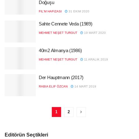
Doğuşu
FIL'M HAFIZASI
31 EKIM 2020
Sahte Cennete Veda (1989)
MEHMET NEŞET TURGUT
19 MART 2020
40m2 Almanya (1986)
MEHMET NEŞET TURGUT
11 ARALIK 2019
Der Hauptmann (2017)
RABIA ELIF ÖZCAN
14 MART 2019
1
2
Editörün Seçtikleri