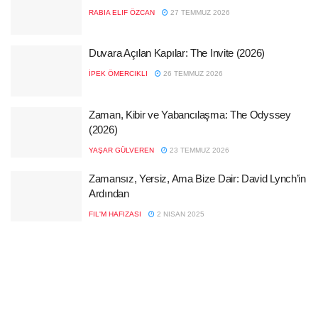
RABIA ELIF ÖZCAN
27 TEMMUZ 2026
Duvara Açılan Kapılar: The Invite (2026)
İPEK ÖMERCIKLI
26 TEMMUZ 2026
Zaman, Kibir ve Yabancılaşma: The Odyssey
(2026)
YAŞAR GÜLVEREN
23 TEMMUZ 2026
Zamansız, Yersiz, Ama Bize Dair: David Lynch’in
Ardından
FIL'M HAFIZASI
2 NISAN 2025