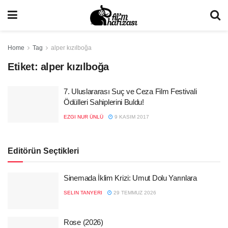
Home
Tag
alper kızılboğa
Etiket:
alper kızılboğa
7. Uluslararası Suç ve Ceza Film Festivali
Ödülleri Sahiplerini Buldu!
EZGI NUR ÜNLÜ
9 KASIM 2017
Editörün Seçtikleri
Sinemada İklim Krizi: Umut Dolu Yarınlara
SELIN TANYERI
29 TEMMUZ 2026
Rose (2026)