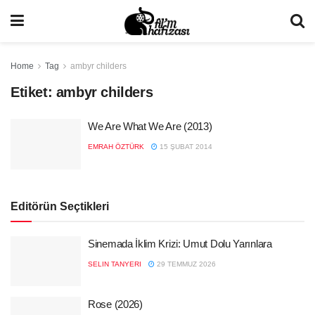
Home
Tag
ambyr childers
Etiket:
ambyr childers
We Are What We Are (2013)
EMRAH ÖZTÜRK
15 ŞUBAT 2014
Editörün Seçtikleri
Sinemada İklim Krizi: Umut Dolu Yarınlara
SELIN TANYERI
29 TEMMUZ 2026
Rose (2026)