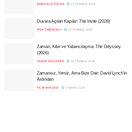
RABIA ELIF ÖZCAN
27 TEMMUZ 2026
Duvara Açılan Kapılar: The Invite (2026)
İPEK ÖMERCIKLI
26 TEMMUZ 2026
Zaman, Kibir ve Yabancılaşma: The Odyssey
(2026)
YAŞAR GÜLVEREN
23 TEMMUZ 2026
Zamansız, Yersiz, Ama Bize Dair: David Lynch’in
Ardından
FIL'M HAFIZASI
2 NISAN 2025