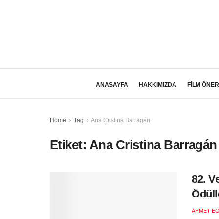
ANASAYFA
HAKKIMIZDA
FİLM ÖNER
Home
Tag
Ana Cristina Barragán
Etiket:
Ana Cristina Barragán
82. V
Ödüll
AHMET EG