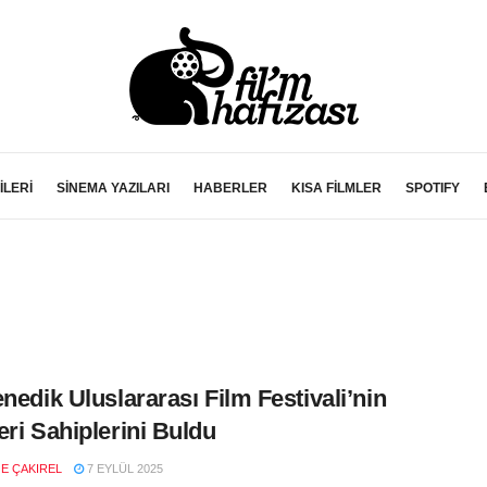
İLERİ
SİNEMA YAZILARI
HABERLER
KISA FİLMLER
SPOTIFY
enedik Uluslararası Film Festivali’nin
eri Sahiplerini Buldu
E ÇAKIREL
7 EYLÜL 2025