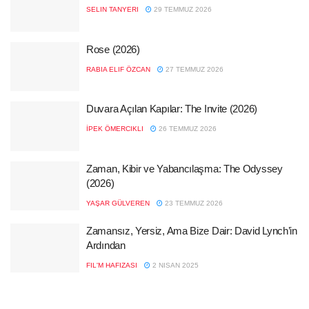
SELIN TANYERI
29 TEMMUZ 2026
Rose (2026)
RABIA ELIF ÖZCAN
27 TEMMUZ 2026
Duvara Açılan Kapılar: The Invite (2026)
İPEK ÖMERCIKLI
26 TEMMUZ 2026
Zaman, Kibir ve Yabancılaşma: The Odyssey
(2026)
YAŞAR GÜLVEREN
23 TEMMUZ 2026
Zamansız, Yersiz, Ama Bize Dair: David Lynch’in
Ardından
FIL'M HAFIZASI
2 NISAN 2025