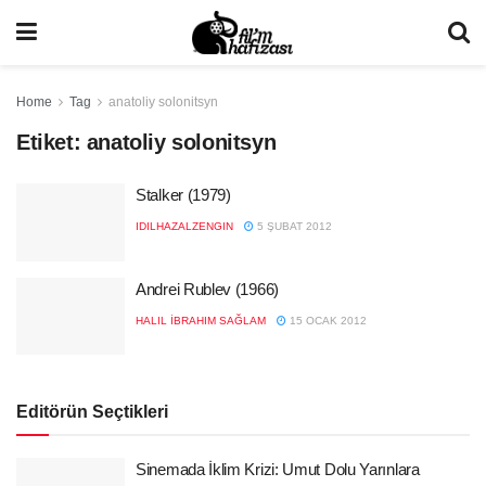
Home
Tag
anatoliy solonitsyn
Etiket:
anatoliy solonitsyn
Stalker (1979)
IDILHAZALZENGIN
5 ŞUBAT 2012
Andrei Rublev (1966)
HALIL İBRAHIM SAĞLAM
15 OCAK 2012
Editörün Seçtikleri
Sinemada İklim Krizi: Umut Dolu Yarınlara