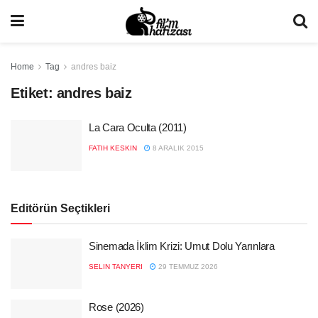
Home
Tag
andres baiz
Etiket:
andres baiz
La Cara Oculta (2011)
FATIH KESKIN
8 ARALIK 2015
Editörün Seçtikleri
Sinemada İklim Krizi: Umut Dolu Yarınlara
SELIN TANYERI
29 TEMMUZ 2026
Rose (2026)