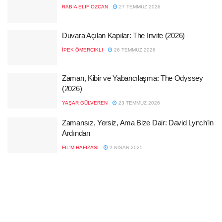
RABIA ELIF ÖZCAN
27 TEMMUZ 2026
Duvara Açılan Kapılar: The Invite (2026)
İPEK ÖMERCIKLI
26 TEMMUZ 2026
Zaman, Kibir ve Yabancılaşma: The Odyssey
(2026)
YAŞAR GÜLVEREN
23 TEMMUZ 2026
Zamansız, Yersiz, Ama Bize Dair: David Lynch’in
Ardından
FIL'M HAFIZASI
2 NISAN 2025