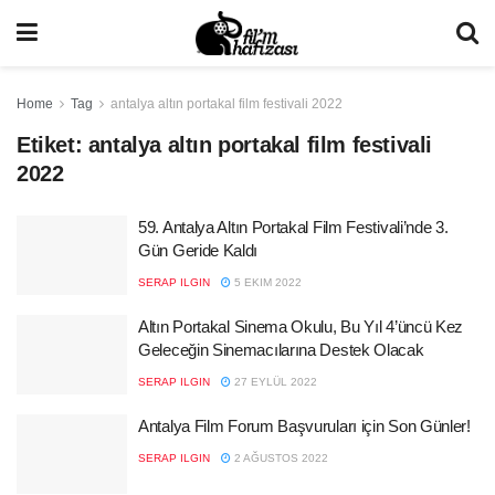
Home
Tag
antalya altın portakal film festivali 2022
Etiket:
antalya altın portakal film festivali
2022
59. Antalya Altın Portakal Film Festivali’nde 3.
Gün Geride Kaldı
SERAP ILGIN
5 EKIM 2022
Altın Portakal Sinema Okulu, Bu Yıl 4’üncü Kez
Geleceğin Sinemacılarına Destek Olacak
SERAP ILGIN
27 EYLÜL 2022
Antalya Film Forum Başvuruları için Son Günler!
SERAP ILGIN
2 AĞUSTOS 2022