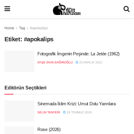
Home
Tag
#apokalips
Etiket:
#apokalips
Fotografik İmgenin Peşinde: La Jetée (1962)
AYŞE EKIN SAĞIROĞLU
25 ARALIK 2021
Editörün Seçtikleri
Sinemada İklim Krizi: Umut Dolu Yarınlara
SELIN TANYERI
29 TEMMUZ 2026
Rose (2026)