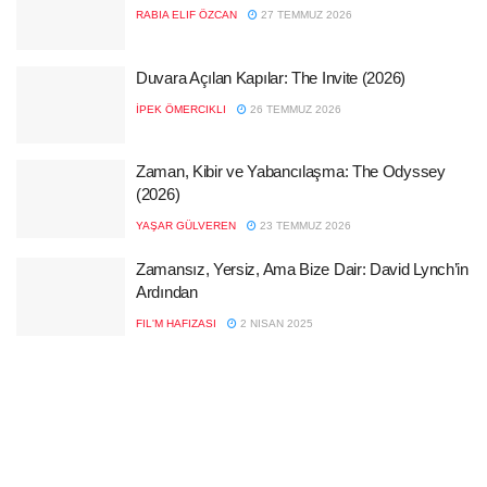
RABIA ELIF ÖZCAN
27 TEMMUZ 2026
Duvara Açılan Kapılar: The Invite (2026)
İPEK ÖMERCIKLI
26 TEMMUZ 2026
Zaman, Kibir ve Yabancılaşma: The Odyssey
(2026)
YAŞAR GÜLVEREN
23 TEMMUZ 2026
Zamansız, Yersiz, Ama Bize Dair: David Lynch’in
Ardından
FIL'M HAFIZASI
2 NISAN 2025