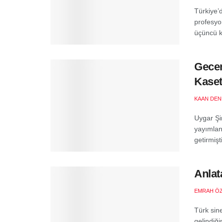
Türkiye’d
profesyon
üçüncü k
Gece
Kase
KAAN DEN
Uygar Şir
yayımland
getirmişti
Anlat
EMRAH Ö
Türk sin
gelindiğ