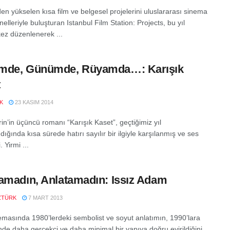
en yükselen kısa film ve belgesel projelerini uluslararası sinema
elleriyle buluşturan Istanbul Film Station: Projects, bu yıl
ez düzenlenerek ...
mde, Günümde, Rüyamda…: Karışık
t
K
23 KASIM 2014
in’in üçüncü romanı “Karışık Kaset”, geçtiğimiz yıl
ığında kısa sürede hatırı sayılır bir ilgiyle karşılanmış ve ses
. Yirmi ...
amadın, Anlatamadın: Issız Adam
ZTÜRK
7 MART 2013
emasında 1980’lerdeki sembolist ve soyut anlatımın, 1990’lara
inde daha gerçekçi ve daha minimal bir yapıya doğru evirildiğini