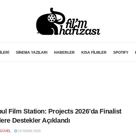
İLERİ
SİNEMA YAZILARI
HABERLER
KISA FİLMLER
SPOTIFY
bul Film Station: Projects 2026’da Finalist
lere Destekler Açıklandı
 GÜVEL
14 NISAN 2026