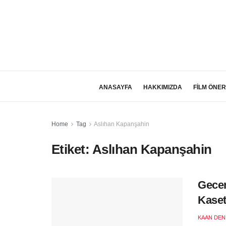
ANASAYFA
HAKKIMIZDA
FİLM ÖNER
Home
Tag
Aslıhan Kapanşahin
Etiket:
Aslıhan Kapanşahin
Gece
Kase
KAAN DEN