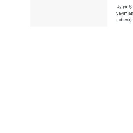
Uygar Şir
yayımland
getirmişti