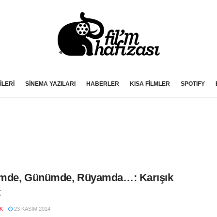
İLERİ
SİNEMA YAZILARI
HABERLER
KISA FİLMLER
SPOTIFY
mde, Günümde, Rüyamda…: Karışık
t
K
23 KASIM 2014