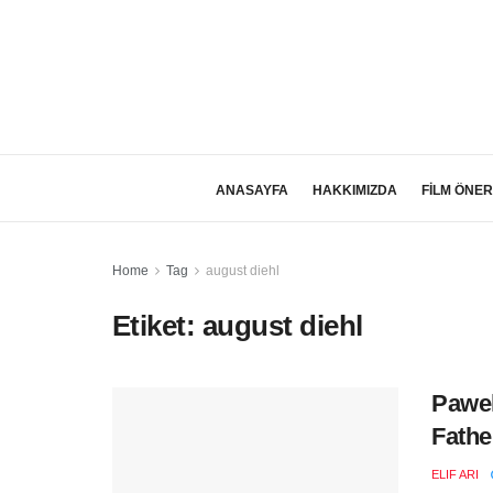
ANASAYFA
HAKKIMIZDA
FİLM ÖNER
Home
Tag
august diehl
Etiket:
august diehl
Pawel
Fathe
ELIF ARI