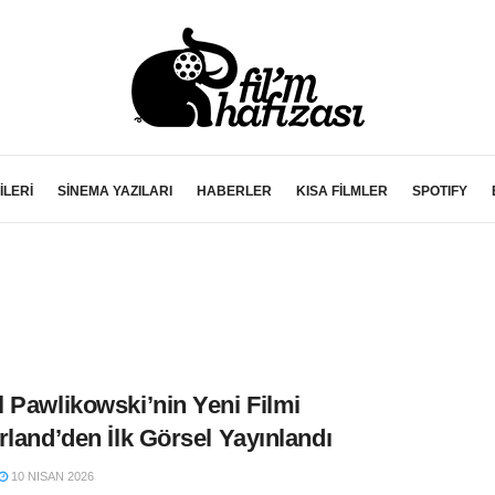
İLERİ
SİNEMA YAZILARI
HABERLER
KISA FİLMLER
SPOTIFY
 Pawlikowski’nin Yeni Filmi
rland’den İlk Görsel Yayınlandı
10 NISAN 2026