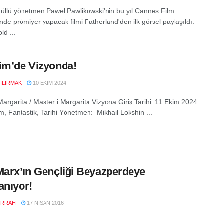
üllü yönetmen Pawel Pawlikowski'nin bu yıl Cannes Film
'nde prömiyer yapacak filmi Fatherland'den ilk görsel paylaşıldı.
ld ...
im’de Vizyonda!
ZILIRMAK
10 EKIM 2024
Margarita / Master i Margarita Vizyona Giriş Tarihi: 11 Ekim 2024
m, Fantastik, Tarihi Yönetmen: Mikhail Lokshin ...
Marx’ın Gençliği Beyazperdeye
anıyor!
ERRAH
17 NISAN 2016