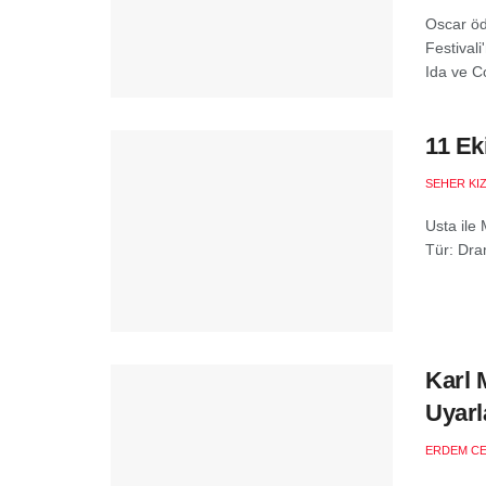
Oscar öd
Festivali
Ida ve Co
11 Ek
SEHER KI
Usta ile 
Tür: Dra
Karl 
Uyarl
ERDEM C