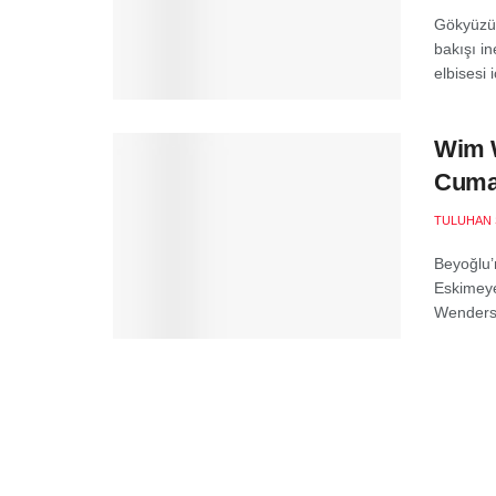
Gökyüzünd
bakışı i
elbisesi i
Wim W
Cumar
TULUHAN 
Beyoğlu’
Eskimeye
Wenders'