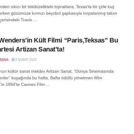
en sıkıcı bir tekdüzelikteki topraklara, Texas’ta bir çöle kuş
nerken gözümüze kırmızı beyzbol şapkasıyla hırpalanmış takım
çerisindeki Travis ...
enders’in Kült Filmi “Paris,Teksas” Bu
tesi Artizan Sanat’ta!
SENA
3 ŞUBAT 2023
nun kültür sanat mekânı Artizan Sanat, “Dünya Sinemasında
nler” kuşağında bu hafta, Bafta ödüllü yönetmen Wim
in 1894'te Cannes Film ...