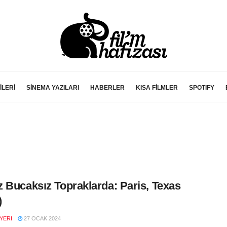
İLERİ
SİNEMA YAZILARI
HABERLER
KISA FİLMLER
SPOTIFY
 Bucaksız Topraklarda: Paris, Texas
)
YERI
27 OCAK 2024