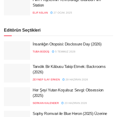
Station
ELIF ASLAN
27 OCAK 2025
Editörün Seçtikleri
İnsanlığın Otopsisi: Disclosure Day (2026)
TUBA BÜDÜŞ
5 TEMMUZ 2026
Tanıdık Bir Kâbusu Takip Etmek: Backrooms
(2026)
ZEYNEP İLAY ERKEN
29 HAZIRAN 2026
Her Şeyi Yutan Koşulsuz Sevgi: Obsession
(2025)
SERKAN KALENDER
23 HAZIRAN 2026
Sophy Romvari ile Blue Heron (2025) Üzerine