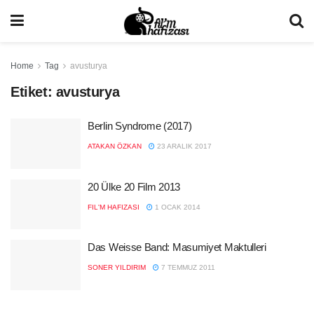
Home
Tag
avusturya
Etiket:
avusturya
Berlin Syndrome (2017)
ATAKAN ÖZKAN
23 ARALIK 2017
20 Ülke 20 Film 2013
FIL'M HAFIZASI
1 OCAK 2014
Das Weisse Band: Masumiyet Maktulleri
SONER YILDIRIM
7 TEMMUZ 2011