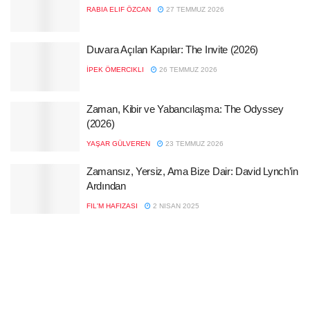
RABIA ELIF ÖZCAN
27 TEMMUZ 2026
Duvara Açılan Kapılar: The Invite (2026)
İPEK ÖMERCIKLI
26 TEMMUZ 2026
Zaman, Kibir ve Yabancılaşma: The Odyssey
(2026)
YAŞAR GÜLVEREN
23 TEMMUZ 2026
Zamansız, Yersiz, Ama Bize Dair: David Lynch’in
Ardından
FIL'M HAFIZASI
2 NISAN 2025