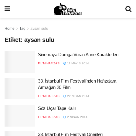
Home
Tag
aysan sulu
Etiket:
aysan sulu
Sinemaya Damga Vuran Anne Karakterleri
FIL'M HAFIZASI
11 MAYIS 2014
33. İstanbul Film Festivali’nden Hafızalara
Armağan 20 Film
FIL'M HAFIZASI
22 NISAN 2014
Söz Uçar Tape Kalır
FIL'M HAFIZASI
2 NISAN 2014
33. İstanbul Film Festivali Önerileri