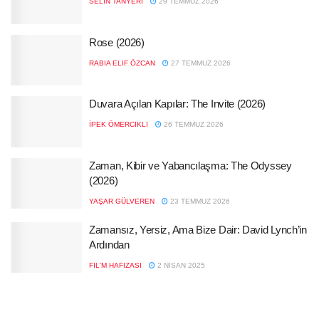
SELIN TANYERI
29 TEMMUZ 2026
Rose (2026)
RABIA ELIF ÖZCAN
27 TEMMUZ 2026
Duvara Açılan Kapılar: The Invite (2026)
İPEK ÖMERCIKLI
26 TEMMUZ 2026
Zaman, Kibir ve Yabancılaşma: The Odyssey
(2026)
YAŞAR GÜLVEREN
23 TEMMUZ 2026
Zamansız, Yersiz, Ama Bize Dair: David Lynch’in
Ardından
FIL'M HAFIZASI
2 NISAN 2025