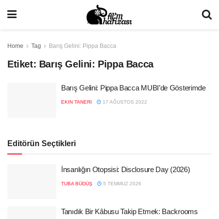
Home
Tag
Barış Gelini: Pippa Bacca
Etiket:
Barış Gelini: Pippa Bacca
Barış Gelini: Pippa Bacca MUBI’de Gösterimde
EKIN TANERI
17 AĞUSTOS 2022
Editörün Seçtikleri
İnsanlığın Otopsisi: Disclosure Day (2026)
TUBA BÜDÜŞ
5 TEMMUZ 2026
Tanıdık Bir Kâbusu Takip Etmek: Backrooms